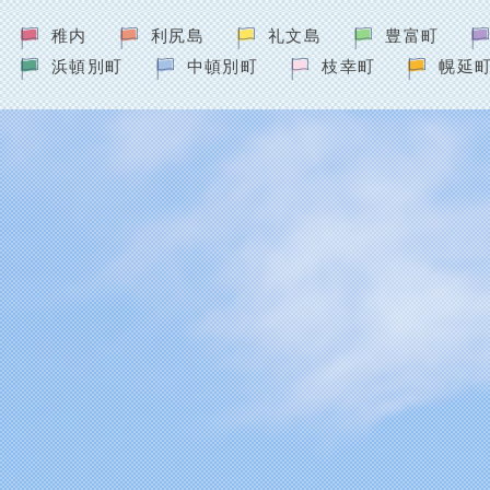
稚内
利尻島
礼文島
豊富町
浜頓別町
中頓別町
枝幸町
幌延