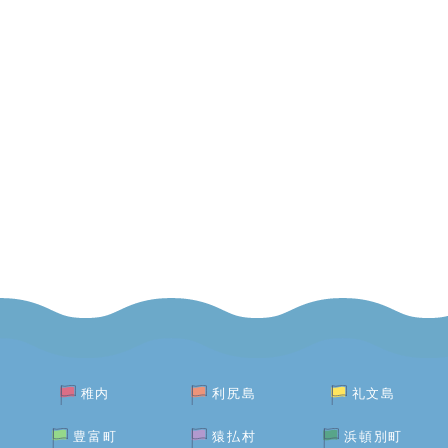
稚内
利尻島
礼文島
豊富町
猿払村
浜頓別町