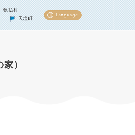
猿払村
Language
町
天塩町
ねの家）