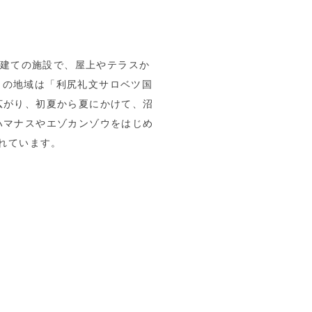
屋建ての施設で、屋上やテラスか
この地域は「利尻礼文サロベツ国
広がり、初夏から夏にかけて、沼
ハマナスやエゾカンゾウをはじめ
されています。