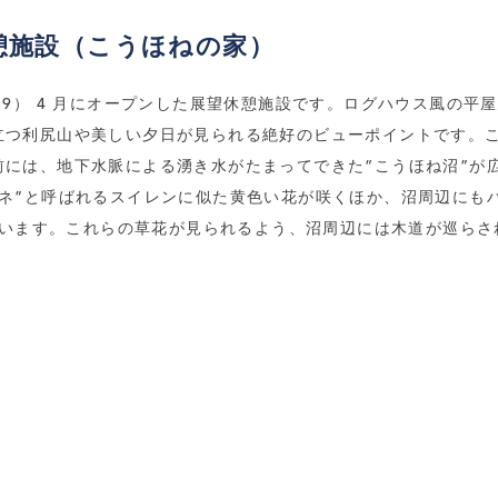
憩施設（こうほねの家）
89） 4 月にオープンした展望休憩施設です。ログハウス風の平
立つ利尻山や美しい夕日が見られる絶好のビューポイントです。
前には、地下水脈による湧き水がたまってできた“こうほね沼”が
ホネ”と呼ばれるスイレンに似た黄色い花が咲くほか、沼周辺にも
いています。これらの草花が見られるよう、沼周辺には木道が巡ら