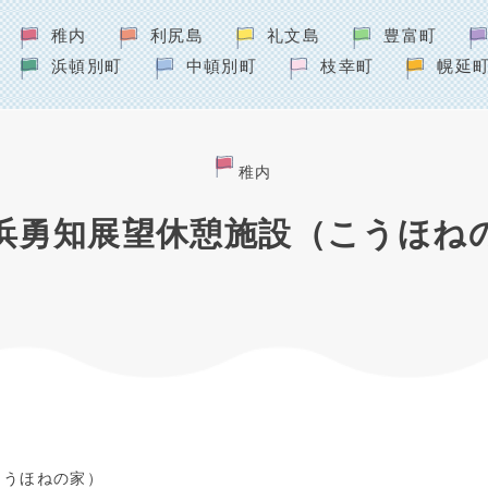
稚内
利尻島
礼文島
豊富町
浜頓別町
中頓別町
枝幸町
幌延
稚内
浜勇知展望休憩施設（こうほ
こうほねの家）