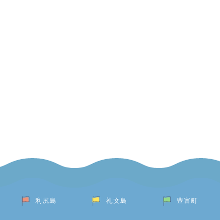
利尻島
礼文島
豊富町