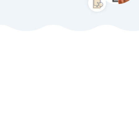
從列表/地圖中搜索
SEARCH
稚內
利尻島
禮文島
豐富町