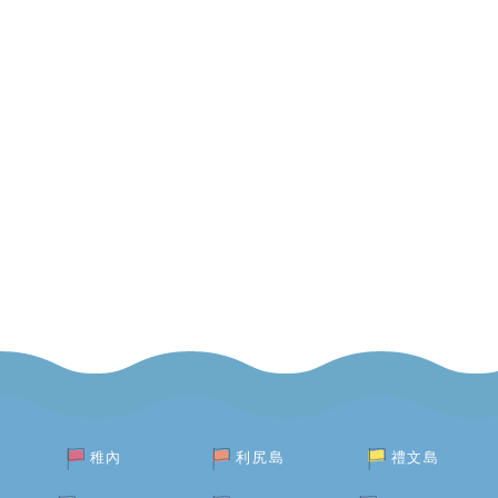
稚內
利尻島
禮文島