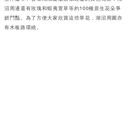
沼周邊還有玫瑰和蝦夷萱草等約100種原生花朵爭
妍鬥豔。為了方便大家欣賞這些草花，湖沼周圍亦
有木板路環繞。