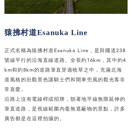
猿拂村道Esanuka Line
正式名稱為猿拂村道Esanuka Line，是與國道238
號線平行的沿海直線道路。全長約16km，其中約4
km和約8km的道路筆直穿過牧草之中，充滿北海
道風格的壯觀景色讓騎士們和開車兜風的觀光客非
常喜愛。
沿路上沒有電線桿或招牌，朝著地平線無限延伸的
筆直道路，是視線範圍內毫無遮蔽物的景點，許多
廣告都是在這裡拍攝的。