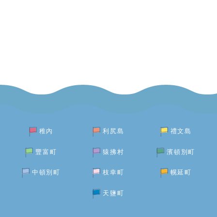
稚內
利尻島
禮文島
豐富町
猿拂村
濱頓別町
中頓別町
枝幸町
幌延町
天鹽町