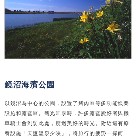
鏡沼海濱公園
以鏡沼為中心的公園，設置了烤肉區等多功能娛樂
設施和露營區。觀光旺季時，許多露營愛好者與機
車騎士會到訪此處，度過美好的時光。附近還有療
養設施「天鹽溫泉夕映」，將旅行的疲勞一掃而