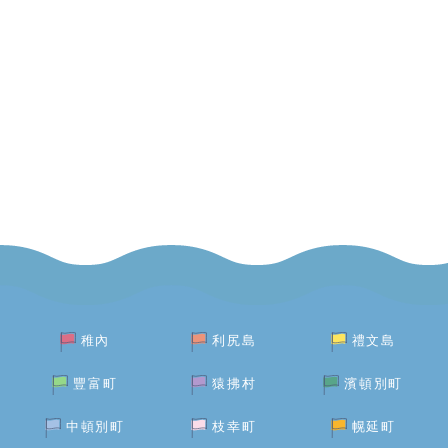
稚內
利尻島
禮文島
豐富町
猿拂村
濱頓別町
中頓別町
枝幸町
幌延町